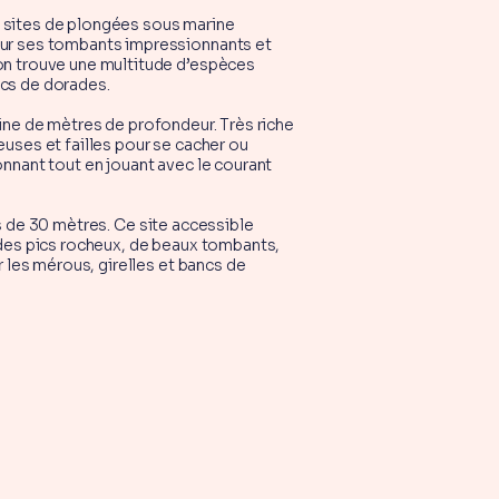
es sites de plongées sous marine
our ses tombants impressionnants et
’on trouve une multitude d’espèces
ncs de dorades.
ne de mètres de profondeur. Très riche
uses et failles pour se cacher ou
nnant tout en jouant avec le courant
s de 30 mètres. Ce site accessible
 des pics rocheux, de beaux tombants,
r les mérous, girelles et bancs de