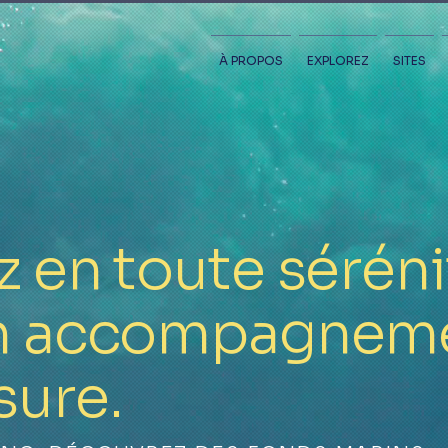
À PROPOS
EXPLOREZ
SITES
 en toute séréni
un accompagnem
sure.