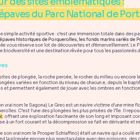
ur des sites emblématiques :
épaves du Parc National de Port
ne simple activité sportive : c’est une immersion totale dans des
 épaves historiques de Porquerolles, les fonds marins variés de 
gée vous réserve son lot de découvertes et d’émerveillement. Le P
 de biodiversité et une destination rêvée pour tous les passionnés
aves
ites de plongée, la roche percée, le rocher du milieu ou encore l
longées variées en fonction du niveau de chacun.e, depuis le bapt
es et permettent également de jouer avec les ombres en fonction 
n vrai nom le Sagona) Le Grec est un navire victime d'une mine f
rolles. C’est l'une des plongées les plus prisées de l'île. Il repo
r
, offrant une exploration fascinante de son long et imposant co
e à un fort courant et la décompression se fait en dérivante et 
 son vrai nom le Prosper Schiaffino) était un navire qui a coulé e
rend la plongée encore plus spectaculaire avec des poissons, des