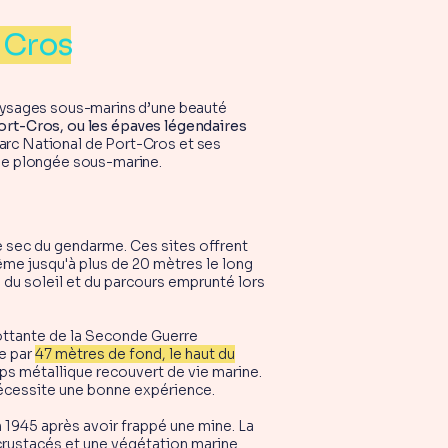
 Cros
 paysages sous-marins d’une beauté
Port-Cros, ou les épaves légendaires
arc National de Port-Cros et ses
 de plongée sous-marine.
e sec du gendarme. Ces sites offrent
ême jusqu'à plus de 20 mètres le long
du soleil et du parcours emprunté lors
lottante de la Seconde Guerre
se par
47 mètres de fond, le haut du
rps métallique recouvert de vie marine.
nécessite une bonne expérience.
n 1945 après avoir frappé une mine. La
 crustacés et une végétation marine