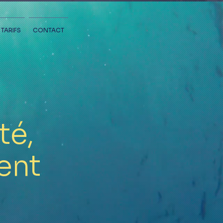
TARIFS
CONTACT
té,
ent