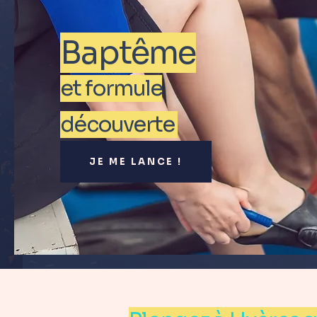
Baptême
et formule
découverte
JE ME LANCE !