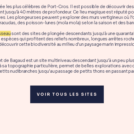
gée les plus célèbres de Port-Cros. Il est possible de découvrir d
nt jusqu'à 40 mètres de profondeur. Ce lieu magique est réputé p
s. Les plongeur.ses peuvent y explorer des murs vertigineux où l
racudas, des poisson-lunes (mola mola) selon la saison et des ba
isseau
sont des sites de plongée descendants jusqu'à une quarantai
 espèces qui profitent des reliefs nombreux, longues arrêtes roche
écouvrir cette biodiversité au milieu d'un paysage marin impressio
let de Bagaud est un site multiniveau descendant jusqu'à un peu plu
 à sa topographie particulière, permet de belles explorations avec
 petits nudibranches jusqu'au passage de petits thons en passant pa
VOIR TOUS LES SITES