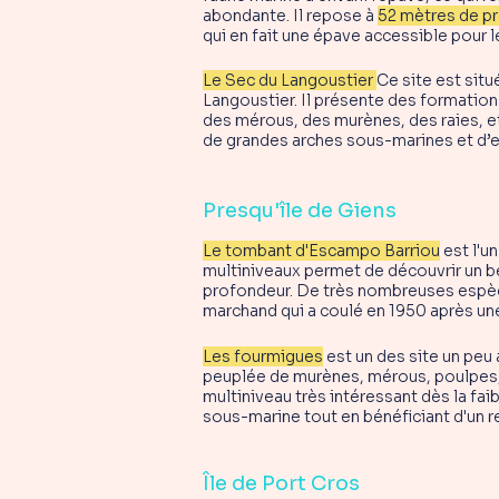
abondante. Il repose à
52 mètres de p
qui en fait une épave accessible pour
Le Sec du Langoustier
Ce site est situ
Langoustier. Il présente des formatio
des mérous, des murènes, des raies, et
de grandes arches sous-marines et d’e
Presqu'île de Giens
Le tombant d'Escampo Barriou
est l'u
multiniveaux permet de découvrir un b
profondeur. De très nombreuses espèces p
marchand qui a coulé en 1950 après une
Les fourmigues
est un des site un peu 
peuplée de murènes, mérous, poulpes, 
multiniveau très intéressant dès la fai
sous-marine tout en bénéficiant d'un r
Île de Port Cros