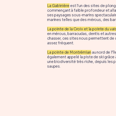
La Gabinière
est l'un des sites de plon
commençant à faible profondeur et alla
ses paysages sous-marins spectaculaire
marines telles que des mérous, des bar
La pointe de la Croix et la pointe du va
en mérous, barracudas, dentis et autres
chasser, ces sites nous permettent de d
assez fréquent.
La pointe de Montrémian
au nord de l'î
également appelé la piste de ski grâce
une biodiversité très riche, depuis les
saupes.