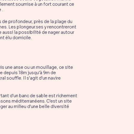
galement soumise à un fort courant ce
 .
s de profondeur, près de la plage du
nes. Les plongeur.ses y rencontreront
aussi la possibilité de nager autour
nt élu domicile.
is une anse ou un mouillage, ce site
le depuis 18m jusqu'à 9m de
 souffle. Il s'agit d'un navire
ortant d'un banc de sable est richement
sons méditerranéens. C'est un site
er au milieu d'une belle diversité