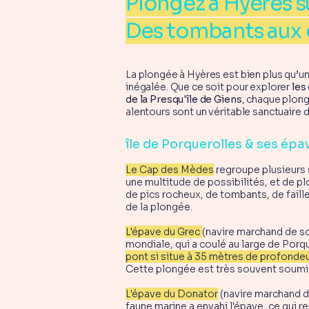
Plongez à Hyères s
Des tombants aux 
La plongée à Hyères est bien plus qu’u
inégalée. Que ce soit pour explorer
les
de la Presqu'île de Giens
, chaque plon
alentours sont un véritable sanctuaire
île de Porquerolles & ses ép
Le Cap des Mèdes
regroupe plusieurs s
une multitude de possibilités, et de p
de pics rocheux, de tombants, de faill
de la plongée.
L'épave du Grec
(navire marchand de so
mondiale, qui a coulé au large de Porque
pont si situe à 35 mètres de profondeu
Cette plongée est très souvent soumis
L'épave du Donator
(navire marchand de
faune marine a envahi l'épave, ce qui 