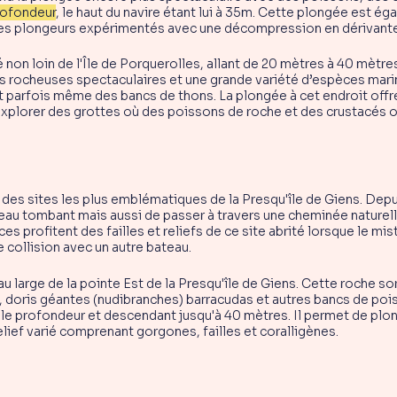
rofondeur
, le haut du navire étant lui à 35m. Cette plongée est é
 les plongeurs expérimentés avec une décompression en dérivante
é non loin de l'Île de Porquerolles, allant de 20 mètres à 40 mètre
ns rocheuses spectaculaires et une grande variété d’espèces mari
 parfois même des bancs de thons. La plongée à cet endroit offre 
xplorer des grottes où des poissons de roche et des crustacés o
n des sites les plus emblématiques de la Presqu'île de Giens. Depu
eau tombant mais aussi de passer à travers une cheminée naturel
rofitent des failles et reliefs de ce site abrité lorsque le mistral
 collision avec un autre bateau.
au large de la pointe Est de la Presqu'île de Giens. Cette roche s
doris géantes (nudibranches) barracudas et autres bancs de pois
ble profondeur et descendant jusqu'à 40 mètres. Il permet de plong
elief varié comprenant gorgones, failles et coralligènes.